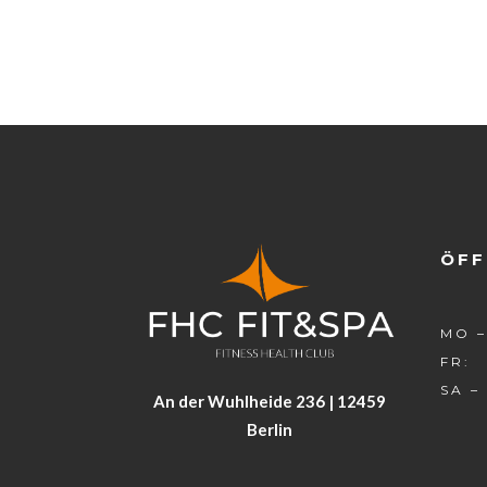
No posts were found.
ÖFF
MO –
FR:
SA –
An der Wuhlheide 236 | 12459
Berlin